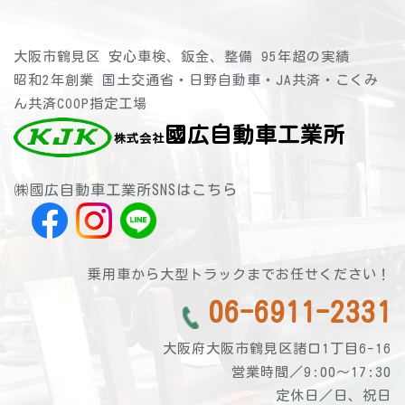
大阪市鶴見区 安心車検、鈑金、整備 95年超の実績
昭和2年創業 国土交通省・日野自動車・JA共済・こくみ
ん共済COOP指定工場
國広自動車工業所
株式会社
㈱國広自動車工業所SNSはこちら
乗用車から大型トラックまでお任せください！
06-6911-2331
大阪府大阪市鶴見区諸口1丁目6-16
営業時間／9:00～17:30
定休日／日、祝日