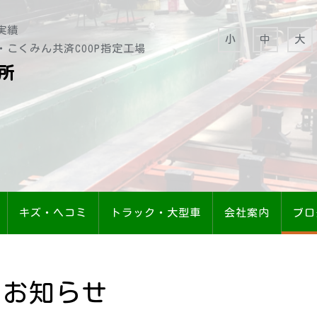
実績
小
中
大
・こくみん共済COOP指定工場
所
キズ・ヘコミ
トラック・大型車
会社案内
ブロ
お知らせ