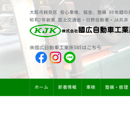
大阪市鶴見区 安心車検、鈑金、整備 95年超の
昭和2年創業 国土交通省・日野自動車・JA共済
國広自動車工業
株式会社
㈱國広自動車工業所SNSはこちら
ホーム
新着情報
車検
整備・修理