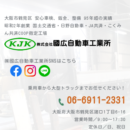
大阪市鶴見区 安心車検、鈑金、整備 95年超の実績
昭和2年創業 国土交通省・日野自動車・JA共済・こくみ
ん共済COOP指定工場
國広自動車工業所
株式会社
㈱國広自動車工業所SNSはこちら
乗用車から大型トラックまでお任せください！
06-6911-2331
大阪府大阪市鶴見区諸口1丁目6-16
営業時間／9:00～17:30
定休日／日、祝日